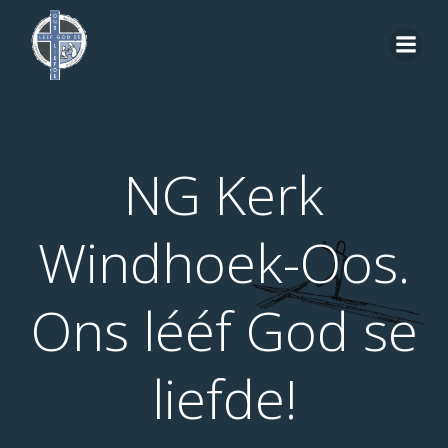
Skip
to
content
NG Kerk
Windhoek-Oos.
Ons lééf God se
liefde!