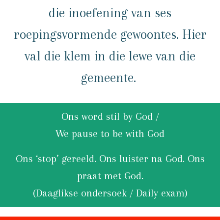
die inoefening van ses
roepingsvormende gewoontes. Hier
val die klem in die lewe van die
gemeente.
Ons word stil by God /
We pause to be with God
Ons ‘stop’ gereeld. Ons luister na God. Ons
praat met God.
(Daaglikse ondersoek / Daily exam)