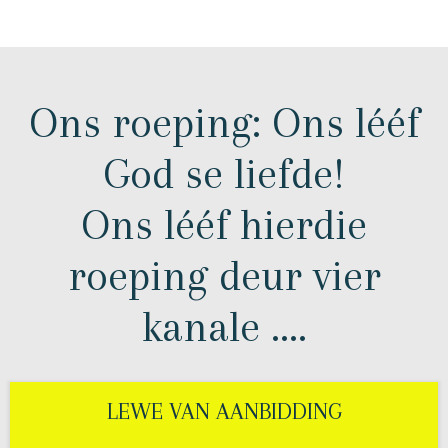
Ons roeping: Ons lééf
God se liefde!
Ons lééf hierdie
roeping deur vier
kanale ….
LEWE VAN AANBIDDING