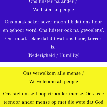
Ons luister na ander /
We listen to people
Ons maak seker sover moontlik dat ons hoor
en gehoor word. Ons luister ook na ‘gevoelens’.
Ons maak seker dat dit wat ons hoor, korrek
is.
(Nederigheid / Humility)
Ons verwelkom alle mense /
We welcome all people
Ons stel onsself oop vir ander mense. Ons tree
teenoor ander mense op met die wete dat God